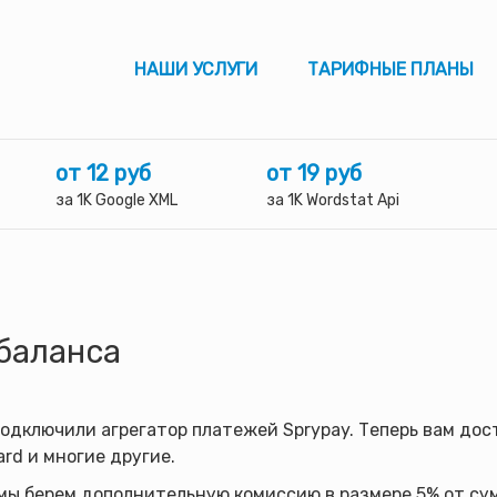
НАШИ УСЛУГИ
ТАРИФНЫЕ ПЛАНЫ
от 12 руб
от 19 руб
за 1K Google XML
за 1K Wordstat Api
баланса
подключили агрегатор платежей Sprypay. Теперь вам до
ard и многие другие.
 мы берем дополнительную комиссию в размере 5% от су