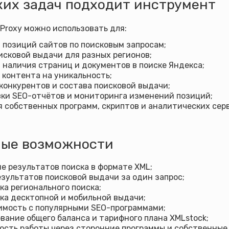
ких задач подходит инструмент
Proxy можно использовать для:
 позиций сайтов по поисковым запросам;
исковой выдачи для разных регионов;
 наличия страниц и документов в поиске Яндекса;
 контента на уникальность;
конкурентов и состава поисковой выдачи;
ки SEO-отчётов и мониторинга изменений позиций;
 собственных программ, скриптов и аналитических сер
ые возможности
е результатов поиска в формате XML;
езультатов поисковой выдачи за один запрос;
а регионального поиска;
а десктопной и мобильной выдачи;
имость с популярными SEO-программами;
вание общего баланса и тарифного плана XMLstock;
сть работы через сторонние программы и собственные