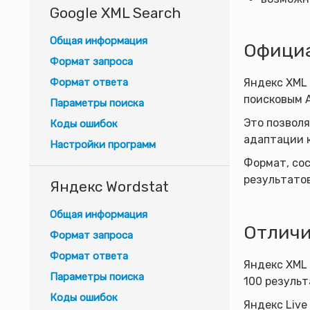
Google XML Search
Общая информация
Официа
Формат запроса
Формат ответа
Яндекс XML
поисковым A
Параметры поиска
Это позволя
Коды ошибок
адаптации 
Настройки программ
Формат, со
результатов
Яндекс Wordstat
Общая информация
Отличи
Формат запроса
Формат ответа
Яндекс XML 
Параметры поиска
100 результ
Коды ошибок
Яндекс Live