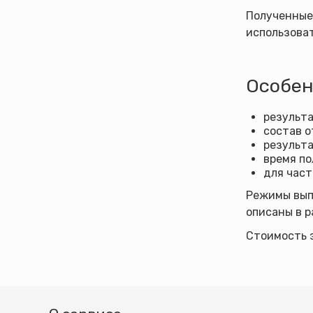
Полученные
использоват
Особен
результа
состав о
результа
время по
для част
Режимы выпо
описаны в 
Стоимость 