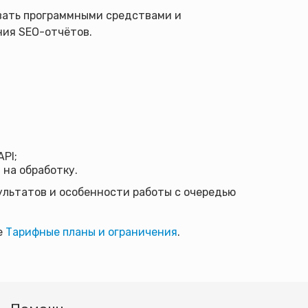
вать программными средствами и
ния SEO-отчётов.
PI;
 на обработку.
ультатов и особенности работы с очередью
е
Тарифные планы и ограничения
.