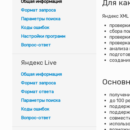
Для ка
Общая информация
Формат запроса
Яндекс XML 
Параметры поиска
проверки
Коды ошибок
сбора по
Настройки программ
проверки
проверка
Вопрос-ответ
анализа 
подготов
создания
Яндекс Live
Общая информация
Основн
Формат запроса
Формат ответа
получени
Параметры поиска
до 100 р
поддержк
Коды ошибок
поддержк
Вопрос-ответ
совмест
использо
возможно