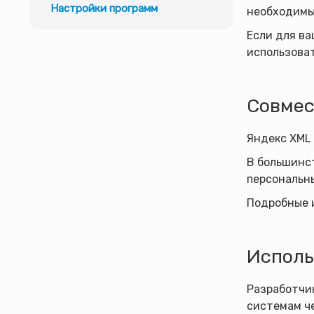
Настройки программ
необходимы
Если для ва
использоват
Совмес
Яндекс XML
В большинст
персональны
Подробные 
Исполь
Разработчи
системам ч